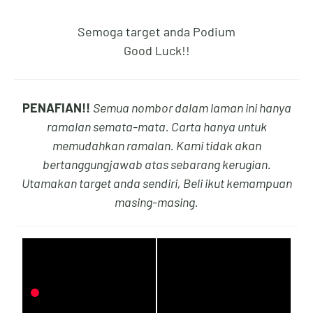
Semoga target anda Podium
4
2
6
0
Good Luck!!
PENAFIAN!!
Semua nombor dalam laman ini hanya
5
3
7
1
ramalan semata-mata. Carta hanya untuk
memudahkan ramalan. Kami tidak akan
bertanggungjawab atas sebarang kerugian.
Utamakan target anda sendiri, Beli ikut kemampuan
6
4
8
2
masing-masing.
7
5
9
3