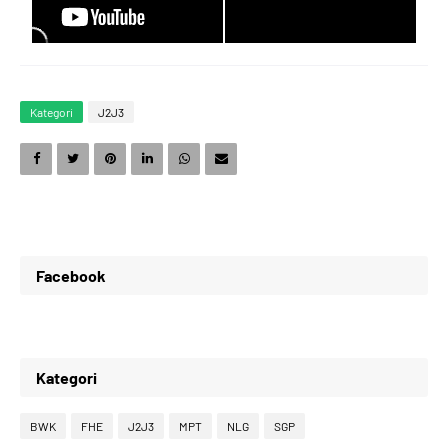
8
6
0
4
Kategori
J2J3
9
7
1
5
0
8
2
6
Facebook
1
9
3
7
Kategori
2
0
4
8
BWK
FHE
J2J3
MPT
NLG
SGP