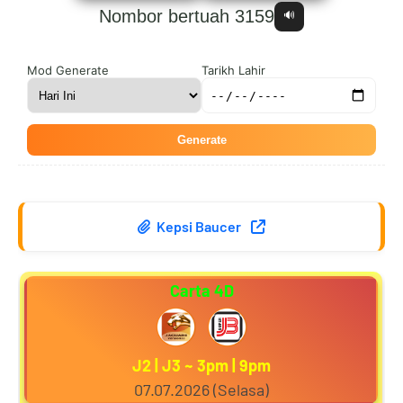
Nombor bertuah 3159
🔊
5
3
7
1
Mod Generate
Tarikh Lahir
Generate
6
4
8
2
Kepsi Baucer
7
5
9
3
Carta 4D
8
6
0
4
J2 | J3 ~ 3pm | 9pm
07.07.2026 (Selasa)