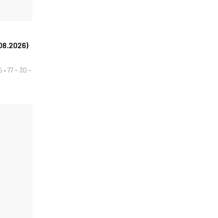
.08.2026)
5 • 77 ~ 3D ~