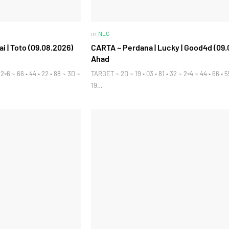
in
NLG
 | Toto (09.08.2026)
CARTA ~ Perdana | Lucky | Good4d (09
Ahad
2×6 ~ 66 • 44 • 22 • 88 ~ 3D ~
TARGET ~ 2D ~ 19 • 03 • 81 • 32 ~ 2×4 ~ 44 • 66 • 5
19…