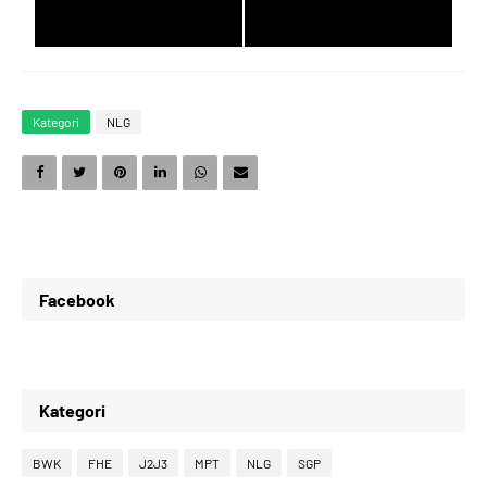
0
4
1
5
Kategori
NLG
1
5
2
6
2
6
3
7
Facebook
3
7
4
8
Kategori
4
8
5
9
BWK
FHE
J2J3
MPT
NLG
SGP