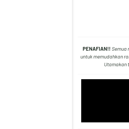
PENAFIAN!!
Semua n
untuk memudahkan ram
Utamakan t