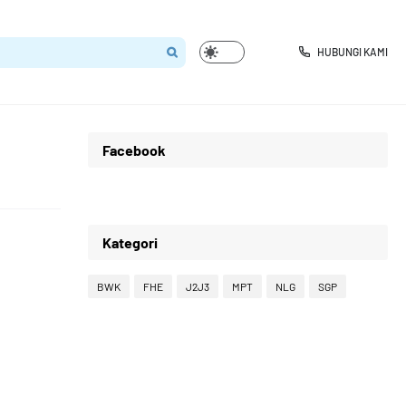
HUBUNGI KAMI
Facebook
Kategori
BWK
FHE
J2J3
MPT
NLG
SGP