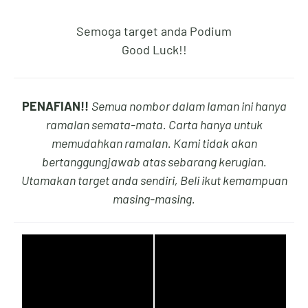
Semoga target anda Podium
7
2
8
3
Good Luck!!
PENAFIAN!!
Semua nombor dalam laman ini hanya
8
3
9
4
ramalan semata-mata. Carta hanya untuk
memudahkan ramalan. Kami tidak akan
bertanggungjawab atas sebarang kerugian.
Utamakan target anda sendiri, Beli ikut kemampuan
9
4
0
5
masing-masing.
0
5
1
6