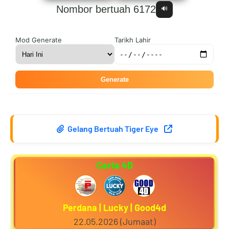
Nombor bertuah 6172
🔊
8
3
9
4
Mod Generate
Tarikh Lahir
Generate
9
4
0
5
Gelang Bertuah Tiger Eye
0
5
1
6
Carta 4D
1
6
2
7
Perdana | Lucky | Good4d
22.05.2026 (Jumaat)