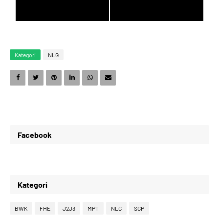
1
6
2
7
Kategori
NLG
2
7
3
8
3
8
4
9
Facebook
4
9
5
0
Kategori
5
0
6
1
BWK
FHE
J2J3
MPT
NLG
SGP