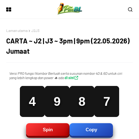
1
6
5
4
Laman utama
J2J3
2
7
6
5
CARTA ~ J2 | J3 ~ 3pm | 9pm (22.05.2026)
Jumaat
3
8
7
6
Versi PRO fungsi Nombor Bertuah serta susunan nombor 4D & 6D untuk ciri
yang lebih lengkap dan power 🔥 ada
di sini
4
9
8
7
5
0
9
8
Spin
Copy