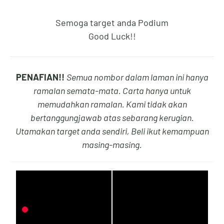
Semoga target anda Podium
5
0
9
8
Good Luck!!
PENAFIAN!!
Semua nombor dalam laman ini hanya
6
1
0
9
ramalan semata-mata. Carta hanya untuk
memudahkan ramalan. Kami tidak akan
bertanggungjawab atas sebarang kerugian.
Utamakan target anda sendiri, Beli ikut kemampuan
7
2
1
0
masing-masing.
8
3
2
1