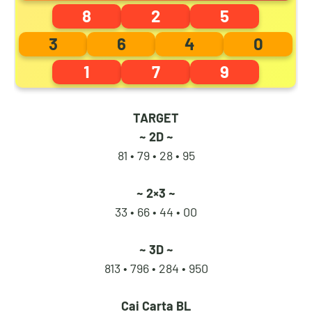
8
2
5
0
5
4
3
3
6
4
0
1
7
9
1
6
5
4
TARGET
~ 2D ~
2
7
6
5
81 • 79 •
28 • 95
~ 2×3 ~
33 • 66 •
44 • 00
3
8
7
6
~ 3D ~
813 • 796 •
284 • 950
4
9
8
7
Cai Carta BL