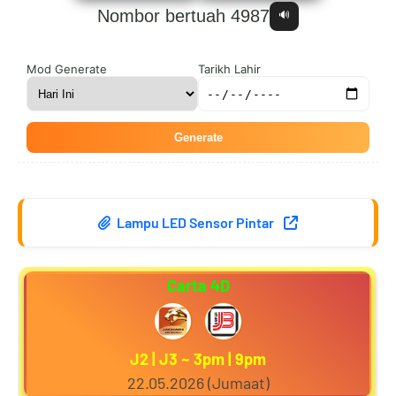
Nombor bertuah 4987
🔊
6
1
0
9
Mod Generate
Tarikh Lahir
Generate
7
2
1
0
Lampu LED Sensor Pintar
8
3
2
1
Carta 4D
9
4
3
2
J2 | J3 ~ 3pm | 9pm
22.05.2026 (Jumaat)