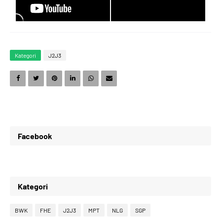
9
4
3
2
Kategori
J2J3
0
5
4
3
1
6
5
4
Facebook
2
7
6
5
Kategori
3
8
7
6
BWK
FHE
J2J3
MPT
NLG
SGP