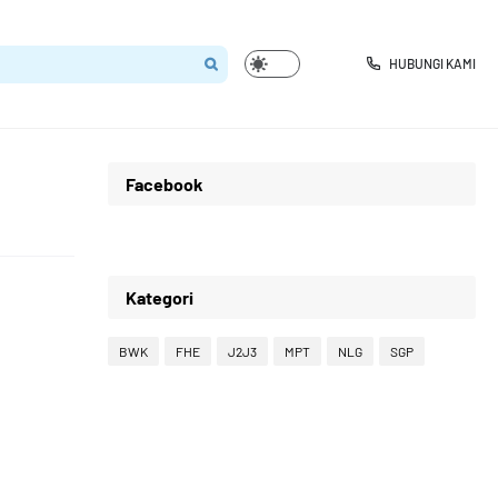
HUBUNGI KAMI
Facebook
Kategori
BWK
FHE
J2J3
MPT
NLG
SGP