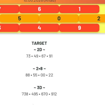
10.05.2026 (Ahad)
7
6
1
5
6
8
0
5
0
2
3
4
9
6
7
9
1
TARGET
~ 2D ~
7
8
0
2
73 • 49 •
67 • 91
~ 2×8 ~
88 • 55 •
00 • 22
8
9
1
3
~ 3D ~
738 • 495 •
670 • 912
9
0
2
4