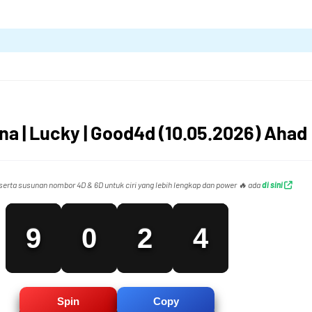
6
1
7
0
2
a | Lucky | Good4d (10.05.2026) Ahad
8
1
3
erta susunan nombor 4D & 6D untuk ciri yang lebih lengkap dan power 🔥 ada
di sini
9
0
2
4
0
1
3
5
Spin
Copy