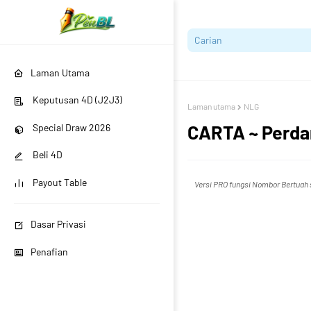
Laman Utama
Keputusan 4D (J2J3)
Laman utama
NLG
CARTA ~ Perdan
Special Draw 2026
Beli 4D
Payout Table
Versi PRO fungsi Nombor Bertuah s
Dasar Privasi
Penafian