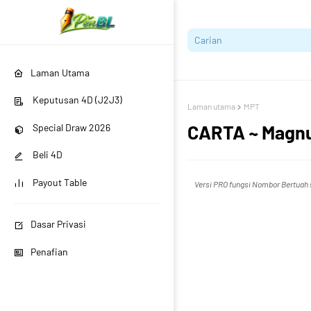
Laman Utama
Keputusan 4D (J2J3)
Laman utama
MPT
CARTA ~ Magnum
Special Draw 2026
Beli 4D
Payout Table
Versi PRO fungsi Nombor Bertuah s
Dasar Privasi
Penafian