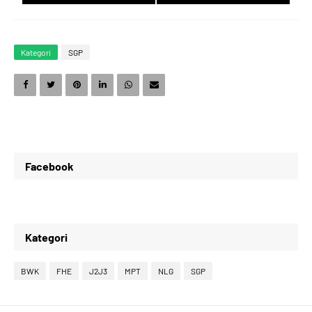
3
0
3
6
Kategori
SGP
4
1
4
7
5
2
5
8
Facebook
6
3
6
9
Kategori
7
4
7
0
BWK
FHE
J2J3
MPT
NLG
SGP