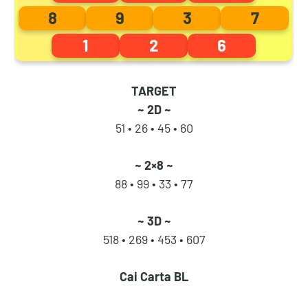
8
9
3
7
1
2
6
5
2
5
8
TARGET
~ 2D ~
51 • 26 •
45 • 60
6
3
6
9
~ 2×8 ~
88 • 99 •
33 • 77
7
4
7
0
~ 3D ~
518 • 269 •
453 • 607
8
5
8
1
Cai Carta BL