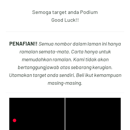
Semoga target anda Podium
Good Luck!!
3
6
6
2
PENAFIAN!!
Semua nombor dalam laman ini hanya
4
7
7
3
ramalan semata-mata. Carta hanya untuk
memudahkan ramalan. Kami tidak akan
bertanggungjawab atas sebarang kerugian.
Utamakan target anda sendiri, Beli ikut kemampuan
5
8
8
4
masing-masing.
6
9
9
5