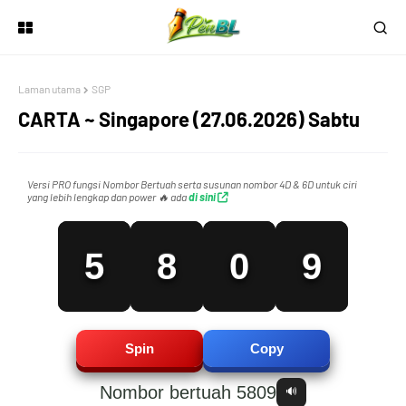
3
6
7
Laman utama
SGP
CARTA ~ Singapore (27.06.2026) Sabtu
4
7
8
Versi PRO fungsi Nombor Bertuah serta susunan nombor 4D & 6D untuk ciri
yang lebih lengkap dan power 🔥 ada
di sini
5
8
0
9
6
9
1
0
Spin
Copy
Nombor bertuah 5809
🔊