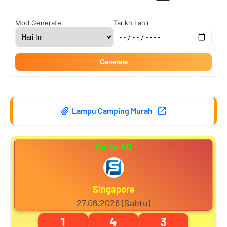
7
0
2
1
Mod Generate
Tarikh Lahir
Generate
8
1
3
2
Lampu Camping Murah
9
2
4
3
Carta 4D
0
3
5
4
Singapore
27.06.2026 (Sabtu)
1
4
3
1
4
6
5