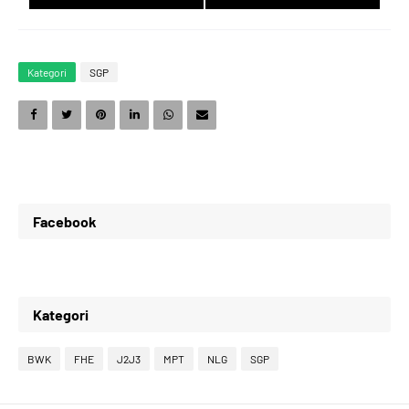
0
3
5
4
Kategori
SGP
1
4
6
5
2
5
7
6
Facebook
3
6
8
7
Kategori
4
7
9
8
BWK
FHE
J2J3
MPT
NLG
SGP