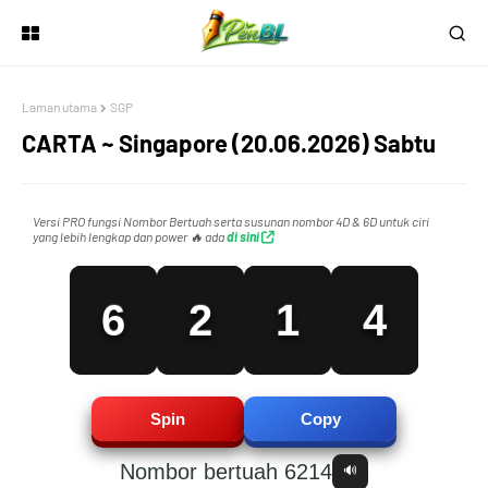
4
0
2
Laman utama
SGP
CARTA ~ Singapore (20.06.2026) Sabtu
5
1
0
3
Versi PRO fungsi Nombor Bertuah serta susunan nombor 4D & 6D untuk ciri
yang lebih lengkap dan power 🔥 ada
di sini
6
2
1
4
7
3
2
5
Spin
Copy
Nombor bertuah 6214
🔊