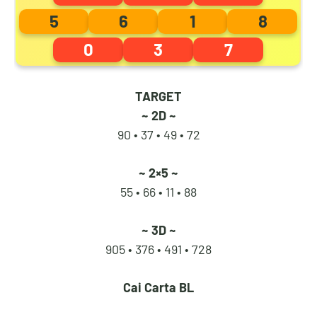
5
6
1
8
0
3
7
3
9
8
1
TARGET
~ 2D ~
4
0
9
2
90 • 37 •
49 • 72
~ 2×5 ~
55 • 66 •
11 • 88
5
1
0
3
~ 3D ~
905 • 376 •
491 • 728
6
2
1
4
Cai Carta BL