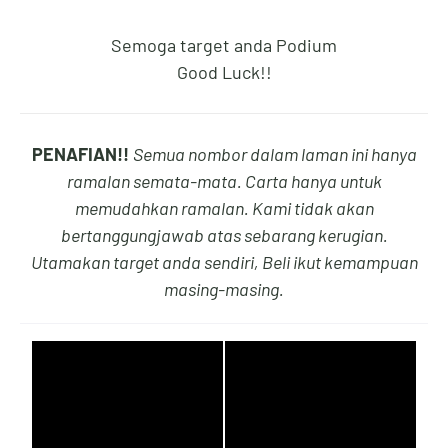
Semoga target anda Podium
1
3
0
8
Good Luck!!
PENAFIAN!!
Semua nombor dalam laman ini hanya
2
4
1
9
ramalan semata-mata. Carta hanya untuk
memudahkan ramalan. Kami tidak akan
bertanggungjawab atas sebarang kerugian.
Utamakan target anda sendiri, Beli ikut kemampuan
3
5
2
0
masing-masing.
4
6
3
1