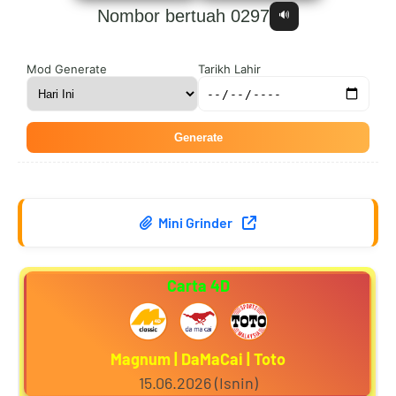
Nombor bertuah 0297
🔊
2
4
1
9
Mod Generate
Tarikh Lahir
Generate
3
5
2
0
Mini Grinder
4
6
3
1
Carta 4D
5
7
4
2
Magnum | DaMaCai | Toto
15.06.2026 (Isnin)