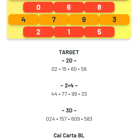
0
6
8
6
8
5
3
4
7
9
3
2
1
5
7
9
6
4
TARGET
~ 2D ~
8
0
7
5
02 • 15 •
60 • 58
~ 2×4 ~
44 • 77 •
99 • 33
9
1
8
6
~ 3D ~
024 • 157 •
609 • 583
0
2
9
7
Cai Carta BL