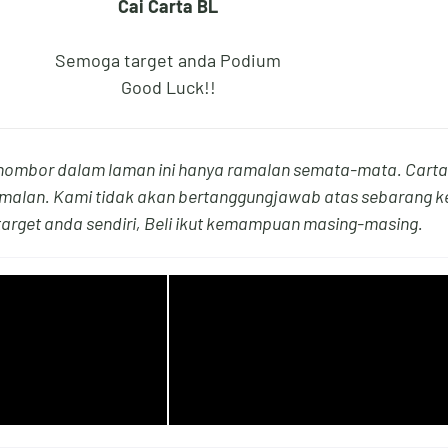
Cai Carta BL
Semoga target anda Podium
6
9
2
1
Good Luck!!
ombor dalam laman ini hanya ramalan semata-mata. Carta
7
0
3
2
alan. Kami tidak akan bertanggungjawab atas sebarang ke
arget anda sendiri, Beli ikut kemampuan masing-masing.
8
1
4
3
9
2
5
4