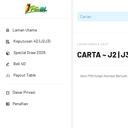
Laman Utama
Keputusan 4D (J2J3)
Laman utama
J2J3
CARTA ~ J2 | J
Special Draw 2026
Beli 4D
Payout Table
Versi PRO fungsi Nombor Bertuah s
Dasar Privasi
Penafian