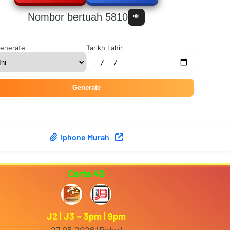
Nombor bertuah 5810
🔊
7
0
3
2
enerate
Tarikh Lahir
Generate
8
1
4
3
Iphone Murah
9
2
5
4
Carta 4D
0
3
6
5
J2 | J3 ~ 3pm | 9pm