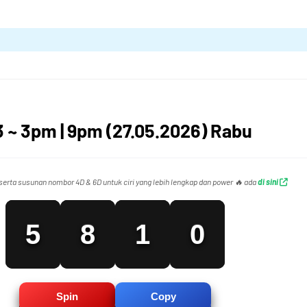
2
5
3
6
3 ~ 3pm | 9pm (27.05.2026) Rabu
4
7
0
erta susunan nombor 4D & 6D untuk ciri yang lebih lengkap dan power 🔥 ada
di sini
5
8
1
0
6
9
2
1
Spin
Copy