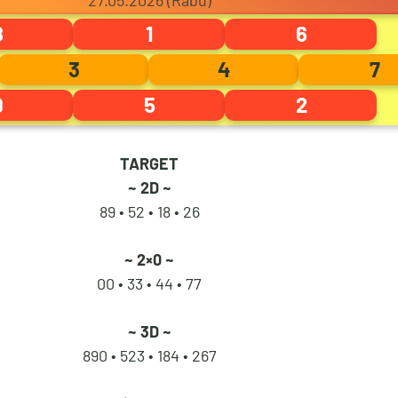
27.05.2026 (Rabu)
8
1
6
1
4
7
6
3
4
7
9
5
2
2
5
8
7
TARGET
~ 2D ~
3
6
9
8
89 • 52 •
18 • 26
~ 2×0 ~
00 • 33 •
44 • 77
4
7
0
9
~ 3D ~
890 • 523 •
184 • 267
5
8
1
0