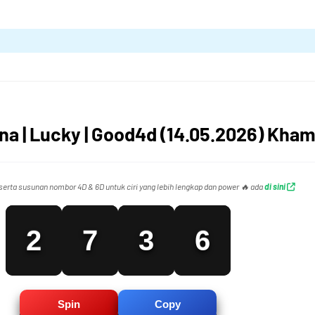
4
0
3
0
5
1
4
a | Lucky | Good4d (14.05.2026) Kham
1
6
2
5
erta susunan nombor 4D & 6D untuk ciri yang lebih lengkap dan power 🔥 ada
di sini
2
7
3
6
3
8
4
7
Spin
Copy