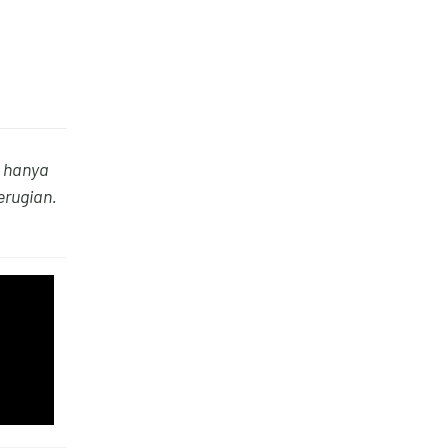
 hanya
rugian.