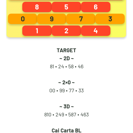
8
5
6
5
4
3
2
0
9
7
3
1
2
4
6
5
4
3
TARGET
~ 2D ~
7
6
5
4
81 • 24 •
58 • 46
~ 2×0 ~
00 • 99 •
77 • 33
8
7
6
5
~ 3D ~
810 • 249 •
587 • 463
9
8
7
6
Cai Carta BL