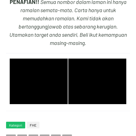
PENAFIAN!!
Semua nombor dalam laman ini hanya
5
9
1
2
ramalan semata-mata. Carta hanya untuk
memudahkan ramalan. Kami tidak akan
bertanggungjawab atas sebarang kerugian.
Utamakan target anda sendiri, Beli ikut kemampuan
6
0
2
3
masing-masing.
7
1
3
4
8
2
4
5
Kategori
FHE
9
3
5
6