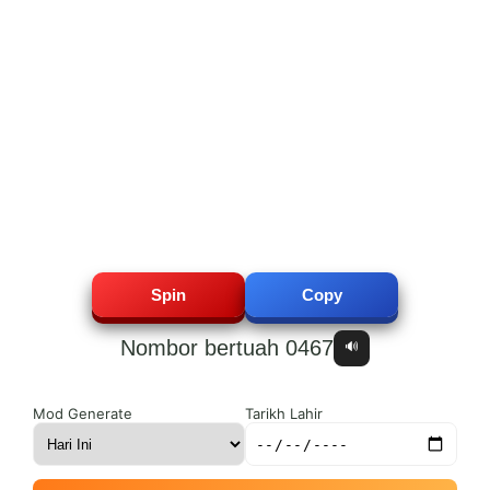
2
6
8
9
3
7
9
0
4
8
0
1
Spin
Copy
Nombor bertuah 0467
🔊
5
9
1
2
Mod Generate
Tarikh Lahir