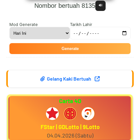
Nombor bertuah 8135
🔊
0
3
5
7
Mod Generate
Tarikh Lahir
Generate
1
4
6
8
Gelang Kaki Bertuah
2
5
7
9
Carta 4D
3
6
8
0
FStar | GDLotto | 9Lotto
04.04.2026 (Sabtu)