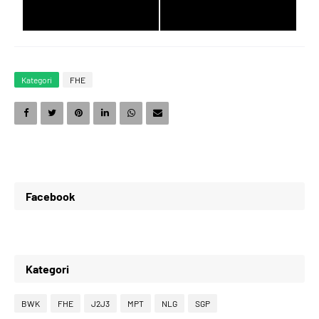
3
6
8
0
Kategori
FHE
4
7
9
1
5
8
0
2
Facebook
6
9
1
3
Kategori
7
0
2
4
BWK
FHE
J2J3
MPT
NLG
SGP