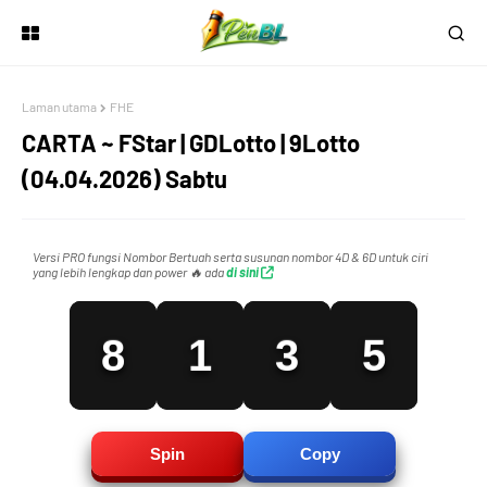
5
0
2
Laman utama
FHE
6
1
3
CARTA ~ FStar | GDLotto | 9Lotto
(04.04.2026) Sabtu
7
0
2
4
Versi PRO fungsi Nombor Bertuah serta susunan nombor 4D & 6D untuk ciri
yang lebih lengkap dan power 🔥 ada
di sini
8
1
3
5
9
2
4
6
Spin
Copy