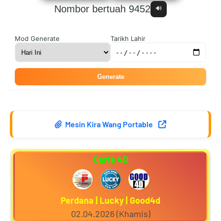
Nombor bertuah 9452
🔊
1
6
7
4
Mod Generate
Tarikh Lahir
Generate
2
7
8
5
Mesin Kira Wang Portable
3
8
9
6
Carta 4D
4
9
0
7
Perdana | Lucky | Good4d
02.04.2026 (Khamis)