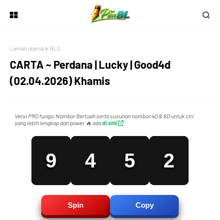
6
1
2
Laman utama
NLG
7
2
3
0
CARTA ~ Perdana | Lucky | Good4d
(02.04.2026) Khamis
8
3
4
1
Versi PRO fungsi Nombor Bertuah serta susunan nombor 4D & 6D untuk ciri
yang lebih lengkap dan power 🔥 ada
di sini
9
4
5
2
0
5
6
3
Spin
Copy