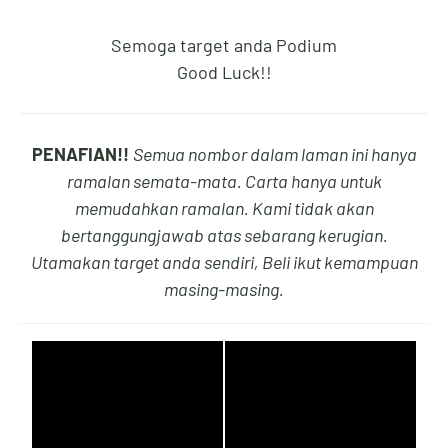
Semoga target anda Podium
0
5
6
3
Good Luck!!
PENAFIAN!!
Semua nombor dalam laman ini hanya
1
6
7
4
ramalan semata-mata. Carta hanya untuk
memudahkan ramalan. Kami tidak akan
bertanggungjawab atas sebarang kerugian.
Utamakan target anda sendiri, Beli ikut kemampuan
2
7
8
5
masing-masing.
3
8
9
6