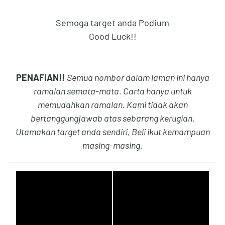
Semoga target anda Podium
1
0
1
5
Good Luck!!
PENAFIAN!!
Semua nombor dalam laman ini hanya
2
1
2
6
ramalan semata-mata. Carta hanya untuk
memudahkan ramalan. Kami tidak akan
bertanggungjawab atas sebarang kerugian.
Utamakan target anda sendiri, Beli ikut kemampuan
3
2
3
7
masing-masing.
4
3
4
8