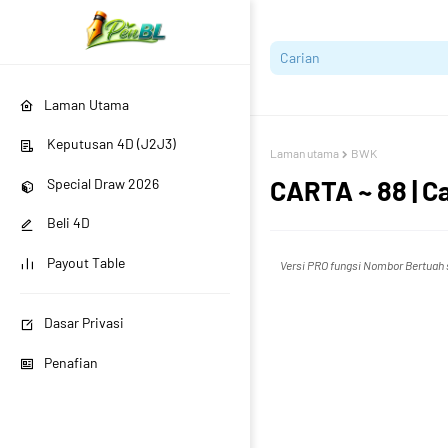
Laman Utama
Keputusan 4D (J2J3)
Laman utama
BWK
CARTA ~ 88 | Ca
Special Draw 2026
Beli 4D
Payout Table
Versi PRO fungsi Nombor Bertuah s
Dasar Privasi
Penafian