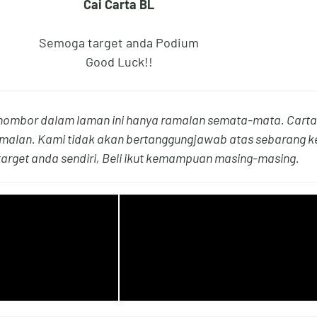
Cai Carta BL
Semoga target anda Podium
8
5
7
7
Good Luck!!
ombor dalam laman ini hanya ramalan semata-mata. Carta
9
6
8
8
alan. Kami tidak akan bertanggungjawab atas sebarang ke
arget anda sendiri, Beli ikut kemampuan masing-masing.
0
7
9
9
1
8
0
0