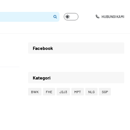
HUBUNGI KAMI
Facebook
Kategori
BWK
FHE
J2J3
MPT
NLG
SGP