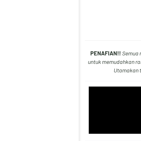
PENAFIAN!!
Semua n
untuk memudahkan ram
Utamakan t