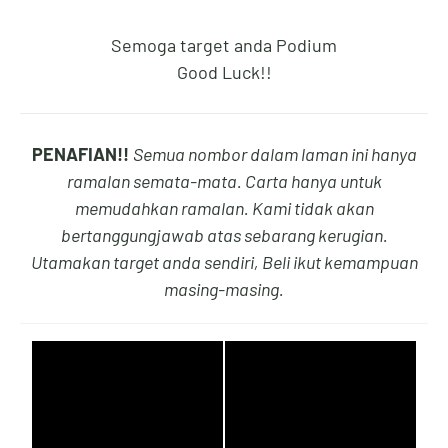
Semoga target anda Podium
9
6
5
3
Good Luck!!
PENAFIAN!!
Semua nombor dalam laman ini hanya
0
7
6
4
ramalan semata-mata. Carta hanya untuk
memudahkan ramalan. Kami tidak akan
bertanggungjawab atas sebarang kerugian.
Utamakan target anda sendiri, Beli ikut kemampuan
1
8
7
5
masing-masing.
2
9
8
6