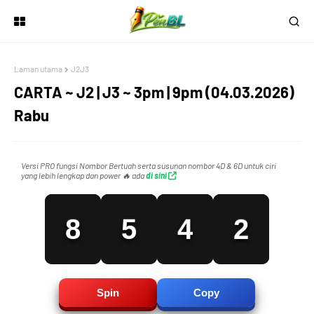
5
2
1
Laman utama
J2J3
6
3
2
0
CARTA ~ J2 | J3 ~ 3pm | 9pm (04.03.2026)
Rabu
7
4
3
1
Versi PRO fungsi Nombor Bertuah serta susunan nombor 4D & 6D untuk ciri
yang lebih lengkap dan power 🔥 ada
di sini
8
5
4
2
9
6
5
3
Spin
Copy