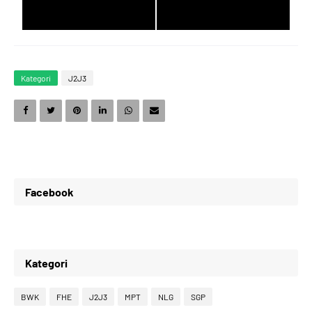
3
0
9
7
Kategori
J2J3
4
1
0
8
5
2
1
9
Facebook
6
3
2
0
Kategori
7
4
3
1
BWK
FHE
J2J3
MPT
NLG
SGP