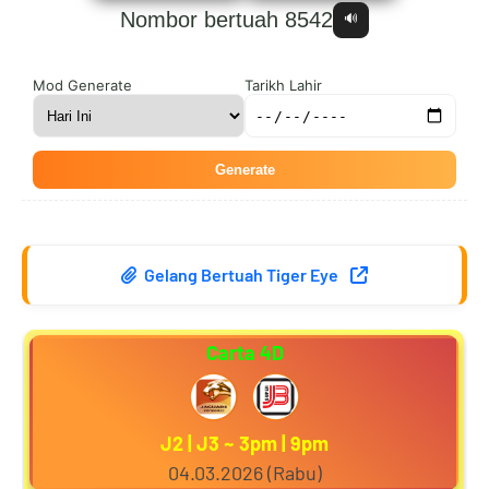
Nombor bertuah 8542
🔊
0
7
6
4
Mod Generate
Tarikh Lahir
Generate
1
8
7
5
Gelang Bertuah Tiger Eye
2
9
8
6
Carta 4D
3
0
9
7
J2 | J3 ~ 3pm | 9pm
04.03.2026 (Rabu)