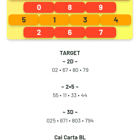
0
8
9
4
1
0
8
5
1
3
4
2
6
7
5
2
1
9
TARGET
~ 2D ~
6
3
2
0
02 • 67 •
80 • 79
~ 2×5 ~
55 • 11 •
33 • 44
7
4
3
1
~ 3D ~
025 • 671 •
803 • 794
8
5
4
2
Cai Carta BL