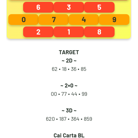
6
3
5
3
6
7
4
0
7
4
9
2
1
8
4
7
8
5
TARGET
~ 2D ~
5
8
9
6
62 • 18 •
36 • 85
~ 2×0 ~
00 • 77 •
44 • 99
6
9
0
7
~ 3D ~
620 • 187 •
364 • 859
7
0
1
8
Cai Carta BL