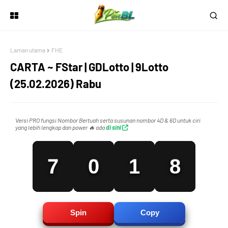
4
5
Laman utama
FHE
5
6
CARTA ~ FStar | GDLotto | 9Lotto
(25.02.2026) Rabu
6
0
7
Versi PRO fungsi Nombor Bertuah serta susunan nombor 4D & 6D untuk ciri
yang lebih lengkap dan power 🔥 ada
di sini
7
0
1
8
8
1
2
9
Spin
Copy