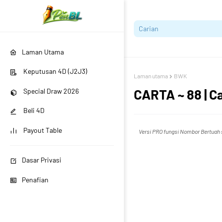
Laman Utama
Keputusan 4D (J2J3)
Laman utama
BWK
CARTA ~ 88 | Ca
Special Draw 2026
Beli 4D
Payout Table
Versi PRO fungsi Nombor Bertuah s
Dasar Privasi
Penafian