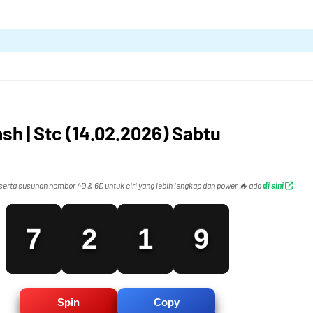
4
6
5
0
7
sh | Stc (14.02.2026) Sabtu
6
1
0
8
erta susunan nombor 4D & 6D untuk ciri yang lebih lengkap dan power 🔥 ada
di sini
7
2
1
9
8
3
2
0
Spin
Copy