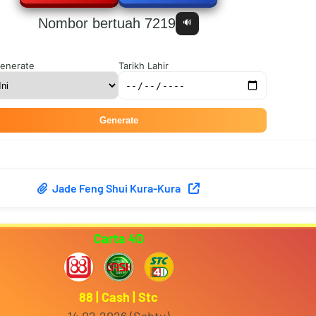
Nombor bertuah 7219
🔊
9
4
3
1
enerate
Tarikh Lahir
Generate
0
5
4
2
Jade Feng Shui Kura-Kura
1
6
5
3
Carta 4D
2
7
6
4
88 | Cash | Stc