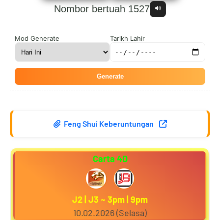
Nombor bertuah 1527
🔊
3
7
4
9
Mod Generate
Tarikh Lahir
Generate
4
8
5
0
Feng Shui Keberuntungan
5
9
6
1
Carta 4D
6
0
7
2
J2 | J3 ~ 3pm | 9pm
10.02.2026 (Selasa)