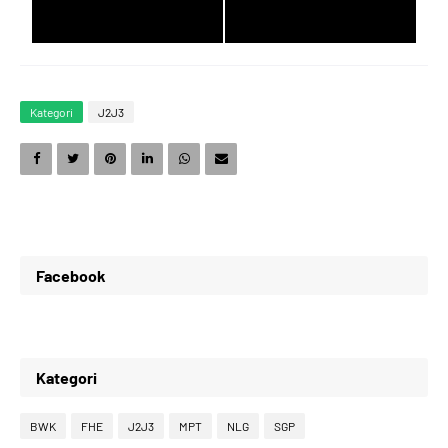
6
0
7
2
Kategori
J2J3
7
1
8
3
8
2
9
4
Facebook
9
3
0
5
Kategori
0
4
1
6
BWK
FHE
J2J3
MPT
NLG
SGP