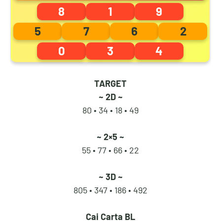
8
1
9
7
1
8
3
5
7
6
2
0
3
4
8
2
9
4
TARGET
~ 2D ~
9
3
0
5
80 • 34 •
18 • 49
~ 2×5 ~
55 • 77 •
66 • 22
0
4
1
6
~ 3D ~
805 • 347 •
186 • 492
1
5
2
7
Cai Carta BL