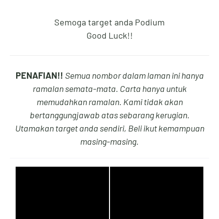
Semoga target anda Podium
2
6
3
8
Good Luck!!
PENAFIAN!!
Semua nombor dalam laman ini hanya
3
7
4
9
ramalan semata-mata. Carta hanya untuk
memudahkan ramalan. Kami tidak akan
bertanggungjawab atas sebarang kerugian.
Utamakan target anda sendiri, Beli ikut kemampuan
4
8
5
0
masing-masing.
5
9
6
1