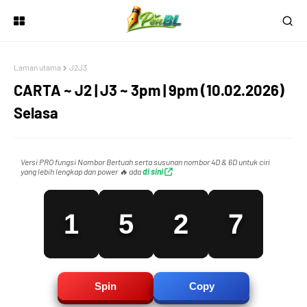
2
4
Laman utama
J2J3
3
0
5
CARTA ~ J2 | J3 ~ 3pm | 9pm (10.02.2026)
Selasa
0
4
1
6
Versi PRO fungsi Nombor Bertuah serta susunan nombor 4D & 6D untuk ciri
yang lebih lengkap dan power 🔥 ada
di sini
1
5
2
7
2
6
3
8
Spin
Copy