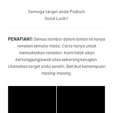
Semoga target anda Podium
6
9
4
6
Good Luck!!
PENAFIAN!!
Semua nombor dalam laman ini hanya
7
0
5
7
ramalan semata-mata. Carta hanya untuk
memudahkan ramalan. Kami tidak akan
bertanggungjawab atas sebarang kerugian.
Utamakan target anda sendiri, Beli ikut kemampuan
8
1
6
8
masing-masing.
9
2
7
9