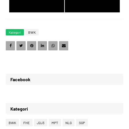
0
3
8
0
Kategori
BWK
1
4
9
1
2
5
0
2
Facebook
3
6
1
3
Kategori
4
7
2
4
BWK
FHE
J2J3
MPT
NLG
SGP