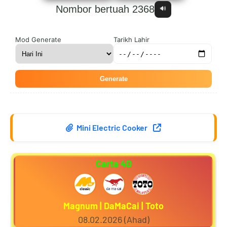
Nombor bertuah 2368
🔊
4
5
8
0
Mod Generate
Tarikh Lahir
Generate
5
6
9
1
Mini Electric Cooker
6
7
0
2
Carta 4D
7
8
1
3
Magnum | DaMaCai | Toto
08.02.2026 (Ahad)