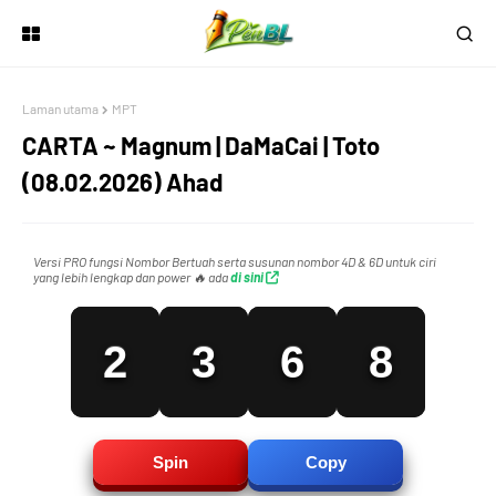
0
3
5
Laman utama
MPT
0
1
4
6
CARTA ~ Magnum | DaMaCai | Toto
(08.02.2026) Ahad
1
2
5
7
Versi PRO fungsi Nombor Bertuah serta susunan nombor 4D & 6D untuk ciri
yang lebih lengkap dan power 🔥 ada
di sini
2
3
6
8
3
4
7
9
Spin
Copy