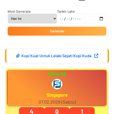
2
8
6
4
Mod Generate
Tarikh Lahir
Generate
3
9
7
5
Kopi Kuat Untuk Lelaki Sejati Kopi Kuda
4
0
8
6
Carta 4D
5
1
9
7
Singapore
07.02.2026 (Sabtu)
4
0
1
6
2
0
8