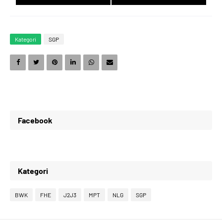
5
1
9
7
Kategori
SGP
6
2
0
8
7
3
1
9
Facebook
8
4
2
0
Kategori
9
5
3
1
BWK
FHE
J2J3
MPT
NLG
SGP