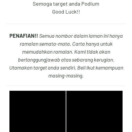
Semoga target anda Podium
1
7
5
3
Good Luck!!
PENAFIAN!!
Semua nombor dalam laman ini hanya
2
8
6
4
ramalan semata-mata. Carta hanya untuk
memudahkan ramalan. Kami tidak akan
bertanggungjawab atas sebarang kerugian.
Utamakan target anda sendiri, Beli ikut kemampuan
3
9
7
5
masing-masing.
4
0
8
6