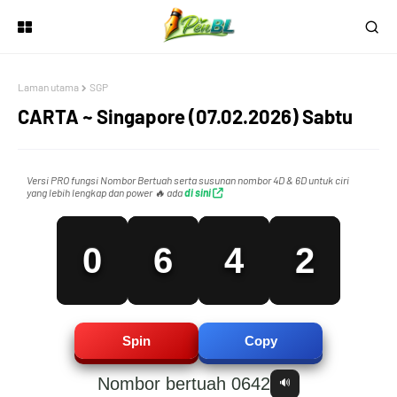
4
2
0
Laman utama
SGP
CARTA ~ Singapore (07.02.2026) Sabtu
5
3
1
Versi PRO fungsi Nombor Bertuah serta susunan nombor 4D & 6D untuk ciri
yang lebih lengkap dan power 🔥 ada
di sini
0
6
4
2
1
7
5
3
Spin
Copy
Nombor bertuah 0642
🔊