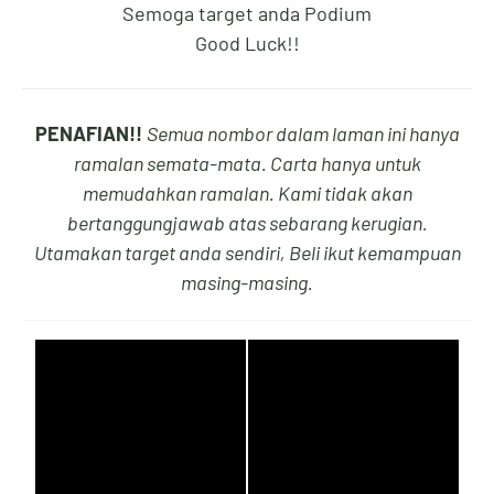
Semoga target anda Podium
9
0
1
8
Good Luck!!
PENAFIAN!!
Semua nombor dalam laman ini hanya
0
1
2
9
ramalan semata-mata. Carta hanya untuk
memudahkan ramalan. Kami tidak akan
bertanggungjawab atas sebarang kerugian.
Utamakan target anda sendiri, Beli ikut kemampuan
1
2
3
0
masing-masing.
2
3
4
1