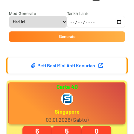
0
1
2
9
Mod Generate
Tarikh Lahir
Generate
1
2
3
0
Peti Besi Mini Anti Kecurian
2
3
4
1
Carta 4D
3
4
5
2
Singapore
03.01.2026 (Sabtu)
6
5
0
4
5
6
3