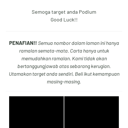
Semoga target anda Podium
Good Luck!!
6
2
9
1
PENAFIAN!!
Semua nombor dalam laman ini hanya
7
3
0
2
ramalan semata-mata. Carta hanya untuk
memudahkan ramalan. Kami tidak akan
bertanggungjawab atas sebarang kerugian.
Utamakan target anda sendiri, Beli ikut kemampuan
8
4
1
3
masing-masing.
9
5
2
4