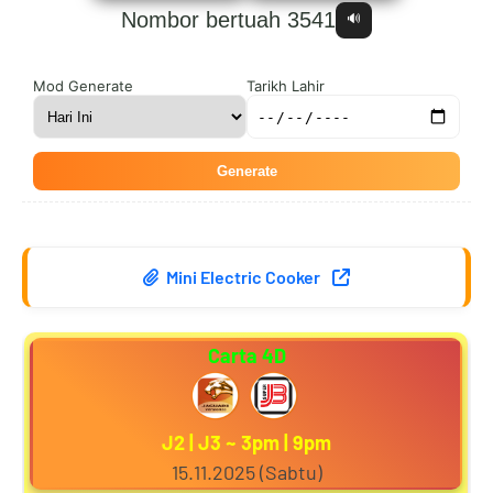
Nombor bertuah 3541
🔊
5
7
6
3
Mod Generate
Tarikh Lahir
Generate
6
8
7
4
Mini Electric Cooker
7
9
8
5
Carta 4D
8
0
9
6
J2 | J3 ~ 3pm | 9pm
15.11.2025 (Sabtu)