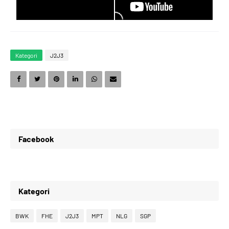
8
0
9
6
Kategori
J2J3
9
1
0
7
0
2
1
8
Facebook
1
3
2
9
Kategori
2
4
3
0
BWK
FHE
J2J3
MPT
NLG
SGP