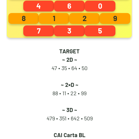
4
6
0
9
1
0
7
8
1
2
9
7
3
5
0
2
1
8
TARGET
~ 2D ~
47 • 35 •
64 • 50
1
3
2
9
~ 2×D ~
88 • 11 • 2
2 • 99
2
4
3
0
~ 3D ~
479 • 351 •
642 • 509
3
5
4
1
CAI
Carta BL