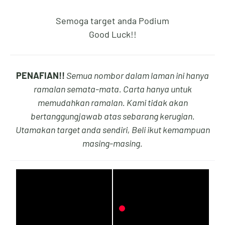
Semoga target anda Podium
Good Luck!!
4
6
5
2
PENAFIAN!!
Semua nombor dalam laman ini hanya
5
7
6
3
ramalan semata-mata. Carta hanya untuk
memudahkan ramalan. Kami tidak akan
bertanggungjawab atas sebarang kerugian.
Utamakan target anda sendiri, Beli ikut kemampuan
6
8
7
4
masing-masing.
7
9
8
5