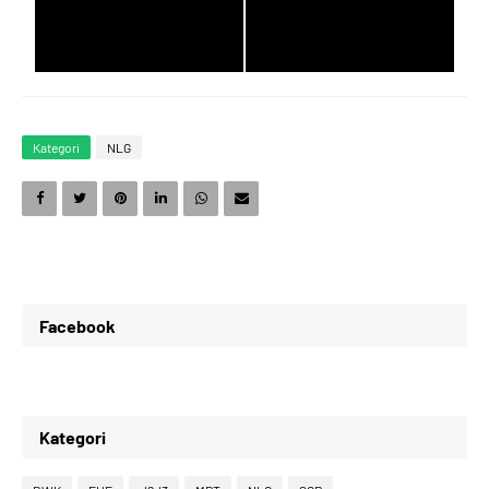
1
4
4
7
2
5
5
8
Kategori
NLG
3
6
6
9
Facebook
4
7
7
0
Kategori
5
8
8
1