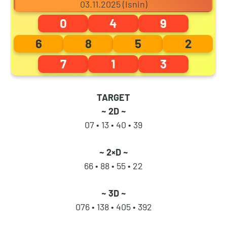
03.11.2025 (Isnin)
2
5
5
8
0
4
9
6
8
5
2
3
6
6
9
7
1
3
TARGET
~ 2D ~
4
7
7
0
07 • 13 •
40 • 39
~ 2×D ~
5
8
8
1
66 • 88 •
55 • 22
~ 3D ~
076 • 138 •
405 • 392
6
9
9
2