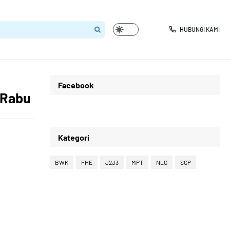
HUBUNGI KAMI
Facebook
) Rabu
Kategori
BWK
FHE
J2J3
MPT
NLG
SGP