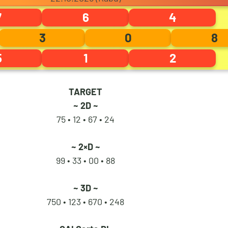
7
6
4
6
0
0
1
3
0
8
5
1
2
7
1
1
2
TARGET
~ 2D ~
75 • 12 •
67 • 24
8
2
2
3
~ 2×D ~
99 • 33 •
00 • 88
9
3
3
4
~ 3D ~
750 • 123 •
670 • 248
0
4
4
5