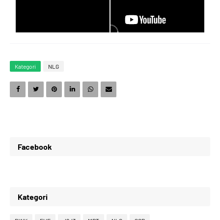
8
0
3
1
9
1
4
2
Kategori
NLG
0
2
5
3
Facebook
1
3
6
4
Kategori
2
4
7
5