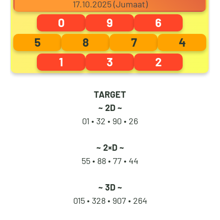
17.10.2025 (Jumaat)
9
1
4
2
0
9
6
5
8
7
4
0
2
5
3
1
3
2
TARGET
~ 2D ~
1
3
6
4
01 • 32 •
90 • 26
~ 2×D ~
2
4
7
5
55 • 88 • 77
• 44
~ 3D ~
015 • 328 •
907 • 264
3
5
8
6