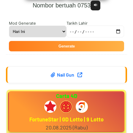
Nombor bertuah 0753
🔊
2
9
7
5
Mod Generate
Tarikh Lahir
Generate
3
0
8
6
Nail Gun
4
1
9
7
Carta 4D
5
2
0
8
FortuneStar | GD Lotto | 9 Lotto
20.08.2025 (Rabu)