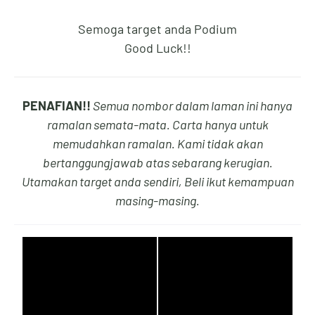
Semoga target anda Podium
Good Luck!!
1
8
6
4
PENAFIAN!!
Semua nombor dalam laman ini hanya
2
9
7
5
ramalan semata-mata. Carta hanya untuk
memudahkan ramalan. Kami tidak akan
bertanggungjawab atas sebarang kerugian.
Utamakan target anda sendiri, Beli ikut kemampuan
3
0
8
6
masing-masing.
4
1
9
7