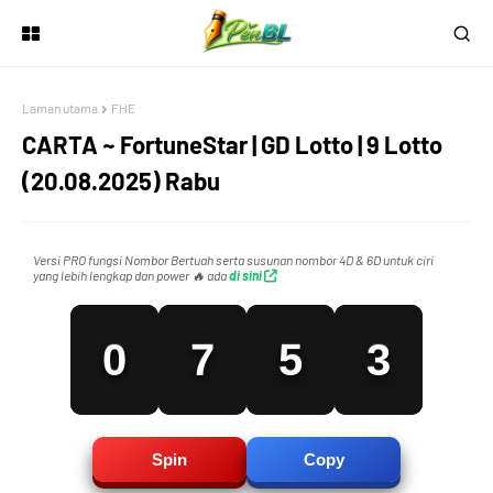
4
2
0
Laman utama
FHE
5
3
1
CARTA ~ FortuneStar | GD Lotto | 9 Lotto
(20.08.2025) Rabu
6
4
2
Versi PRO fungsi Nombor Bertuah serta susunan nombor 4D & 6D untuk ciri
yang lebih lengkap dan power 🔥 ada
di sini
0
7
5
3
1
8
6
4
Spin
Copy