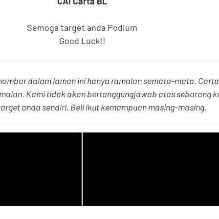
CAI
Carta BL
Semoga target anda Podium
Good Luck!!
0
1
5
8
ombor dalam laman ini hanya ramalan semata-mata. Carta
1
2
6
9
alan. Kami tidak akan bertanggungjawab atas sebarang ke
arget anda sendiri, Beli ikut kemampuan masing-masing.
2
3
7
0
3
4
8
1