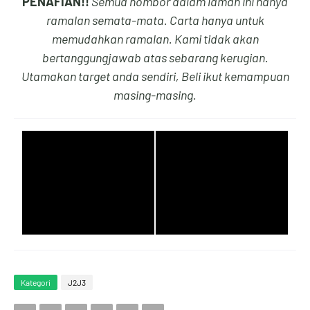
PENAFIAN!!
Semua nombor dalam laman ini hanya
3
7
5
6
ramalan semata-mata. Carta hanya untuk
memudahkan ramalan. Kami tidak akan
bertanggungjawab atas sebarang kerugian.
Utamakan target anda sendiri, Beli ikut kemampuan
4
8
6
7
masing-masing.
5
9
7
8
6
0
8
9
Kategori
J2J3
7
1
9
0