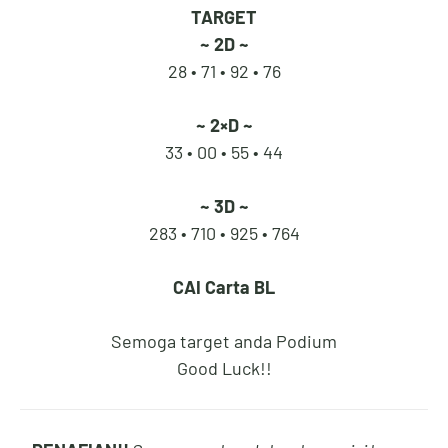
TARGET
~ 2D ~
28 • 71 •
92 • 76
9
3
1
2
~ 2×D ~
33 • 00 • 5
5 • 44
0
4
2
3
~ 3D ~
283 • 710 •
925 • 764
1
5
3
4
CAI
Carta BL
Semoga target anda Podium
Good Luck!!
2
6
4
5