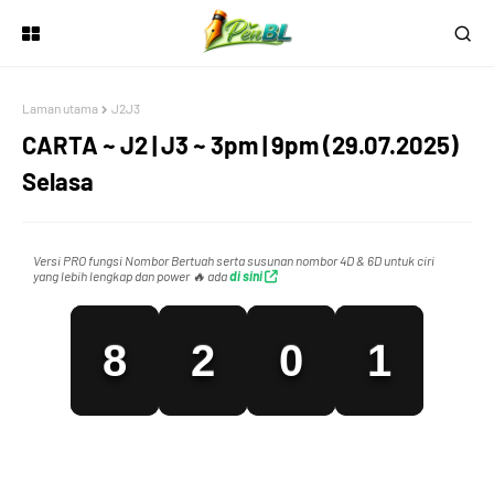
5
Laman utama
J2J3
6
0
CARTA ~ J2 | J3 ~ 3pm | 9pm (29.07.2025)
Selasa
7
1
0
Versi PRO fungsi Nombor Bertuah serta susunan nombor 4D & 6D untuk ciri
yang lebih lengkap dan power 🔥 ada
di sini
8
2
0
1
9
3
1
2