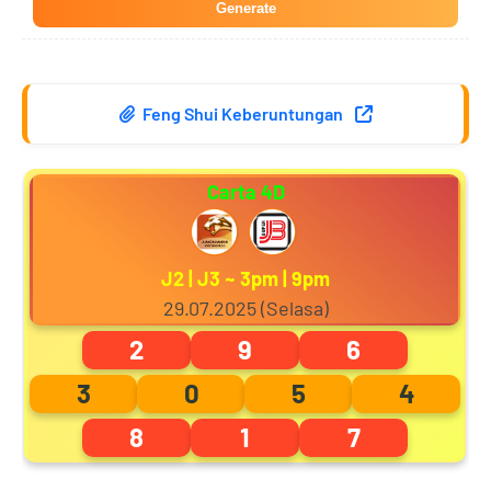
Generate
4
8
6
7
Feng Shui Keberuntungan
5
9
7
8
Carta 4D
6
0
8
9
J2 | J3 ~ 3pm | 9pm
29.07.2025 (Selasa)
2
9
6
7
1
9
0
3
0
5
4
8
1
7
8
2
0
1