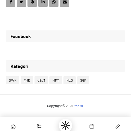
8
2
0
1
Facebook
9
3
1
2
Kategori
0
4
2
3
BWK
FHE
J2J3
MPT
NLG
SGP
Copyright ©
2026
Pen BL
1
5
3
4