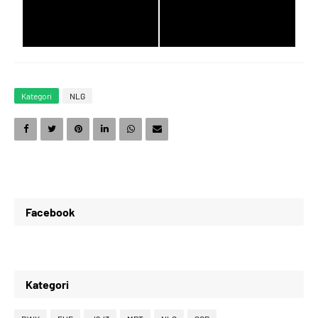
5
0
1
1
6
1
2
2
Kategori
NLG
7
2
3
3
Facebook
8
3
4
4
Kategori
9
4
5
5