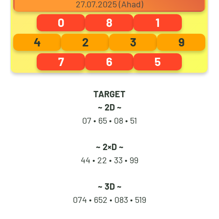
27.07.2025 (Ahad)
6
1
2
2
0
8
1
4
2
3
9
7
2
3
3
7
6
5
TARGET
~ 2D ~
8
3
4
4
07 • 65 •
08 • 51
~ 2×D ~
9
4
5
5
44 • 22 • 33
• 99
~ 3D ~
074 • 652 •
083 • 519
0
5
6
6