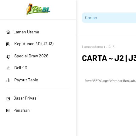
Laman Utama
Keputusan 4D (J2J3)
Laman utama
J2J3
CARTA ~ J2 | J
Special Draw 2026
Beli 4D
Payout Table
Versi PRO fungsi Nombor Bertuah s
Dasar Privasi
Penafian