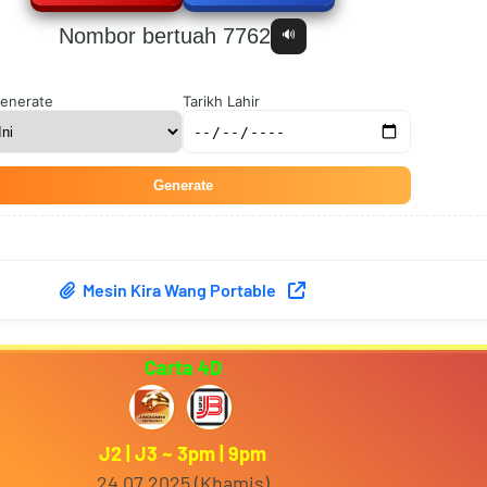
Nombor bertuah 7762
🔊
9
9
8
4
enerate
Tarikh Lahir
Generate
0
0
9
5
Mesin Kira Wang Portable
1
1
0
6
Carta 4D
2
2
1
7
J2 | J3 ~ 3pm | 9pm
24.07.2025 (Khamis)