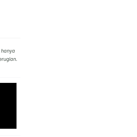
 hanya
rugian.