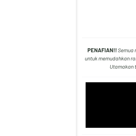
PENAFIAN!!
Semua n
untuk memudahkan ram
Utamakan t