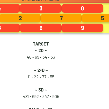
4
3
0
3
3
2
8
2
7
5
8
6
9
4
4
3
9
TARGET
~ 2D ~
48 • 69 • 34
• 33
5
5
4
0
~ 2×D ~
11 • 22 • 77
• 55
6
6
5
1
~ 3D ~
481 • 692 • 347
• 905
7
7
6
2