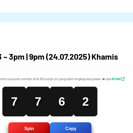
4
4
3
5
5
4
0
3 ~ 3pm | 9pm (24.07.2025) Khamis
6
6
5
1
erta susunan nombor 4D & 6D untuk ciri yang lebih lengkap dan power 🔥 ada
di sini
7
7
6
2
8
8
7
3
Spin
Copy