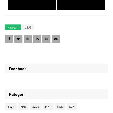
2
7
7
9
Kategori
J2J3
3
8
8
0
4
9
9
1
Facebook
5
0
0
2
Kategori
6
1
1
3
BWK
FHE
J2J3
MPT
NLG
SGP