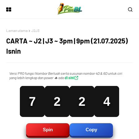
4
1
Laman utama
J2J3
5
0
0
2
CARTA ~ J2 | J3 ~ 3pm | 9pm (21.07.2025)
Isnin
6
1
1
3
Versi PRO fungsi Nombor Bertuah serta susunan nombor 4D & 6D untuk ciri
yang lebih lengkap dan power 🔥 ada
di sini
7
2
2
4
8
3
3
5
Spin
Copy