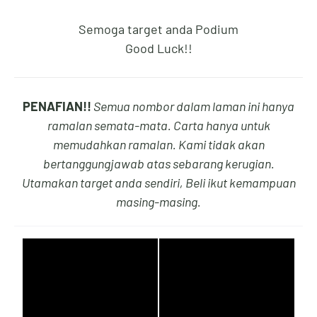
Semoga target anda Podium
Good Luck!!
8
3
3
5
PENAFIAN!!
Semua nombor dalam laman ini hanya
9
4
4
6
ramalan semata-mata. Carta hanya untuk
memudahkan ramalan. Kami tidak akan
bertanggungjawab atas sebarang kerugian.
Utamakan target anda sendiri, Beli ikut kemampuan
0
5
5
7
masing-masing.
1
6
6
8