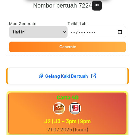
Nombor bertuah 7224
🔊
9
4
4
6
Mod Generate
Tarikh Lahir
Generate
0
5
5
7
Gelang Kaki Bertuah
1
6
6
8
Carta 4D
2
7
7
9
J2 | J3 ~ 3pm | 9pm
21.07.2025 (Isnin)