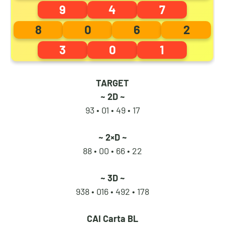
9
4
7
3
8
8
0
8
0
6
2
3
0
1
4
9
9
1
TARGET
~ 2D ~
93 • 01 •
49 • 17
5
0
0
2
~ 2×D ~
88 • 00 •
66 • 22
6
1
1
3
~ 3D ~
938 • 016 •
492 • 178
7
2
2
4
CAI
Carta BL