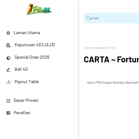
Laman Utama
Keputusan 4D (J2J3)
Laman utama
FHE
CARTA ~ Fortune
Special Draw 2026
Beli 4D
Payout Table
Versi PRO fungsi Nombor Bertuah s
Dasar Privasi
Penafian