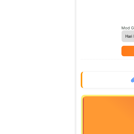
Mod G