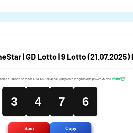
0
1
4
3
1
2
5
4
Star | GD Lotto | 9 Lotto (21.07.2025) 
2
3
6
5
erta susunan nombor 4D & 6D untuk ciri yang lebih lengkap dan power 🔥 ada
di sini
3
4
7
6
4
5
8
7
Spin
Copy