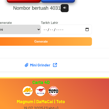
Nombor bertuah 4031
🔊
6
2
5
3
enerate
Tarikh Lahir
Generate
7
3
6
4
Mini Grinder
8
4
7
5
Carta 4D
9
5
8
6
Magnum | DaMaCai | Toto
19.07.2025 (Sabtu)