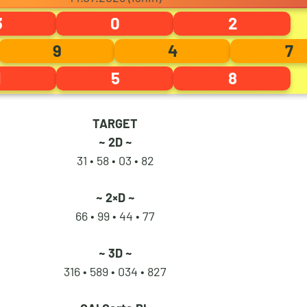
3
0
2
5
7
3
7
9
4
7
1
5
8
6
8
4
8
TARGET
~ 2D ~
31 • 58 •
03 • 82
7
9
5
9
~ 2×D ~
66 • 99 •
44 • 77
8
0
6
0
~ 3D ~
316 • 589 •
034 • 827
9
1
7
1