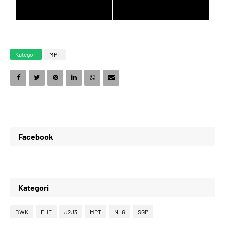
8
8
1
3
Kategori
MPT
9
9
2
4
0
0
3
5
Facebook
1
1
4
6
Kategori
2
2
5
7
BWK
FHE
J2J3
MPT
NLG
SGP