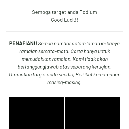
Semoga target anda Podium
Good Luck!!
4
4
7
9
PENAFIAN!!
Semua nombor dalam laman ini hanya
5
5
8
0
ramalan semata-mata. Carta hanya untuk
memudahkan ramalan. Kami tidak akan
bertanggungjawab atas sebarang kerugian.
Utamakan target anda sendiri, Beli ikut kemampuan
6
6
9
1
masing-masing.
7
7
0
2