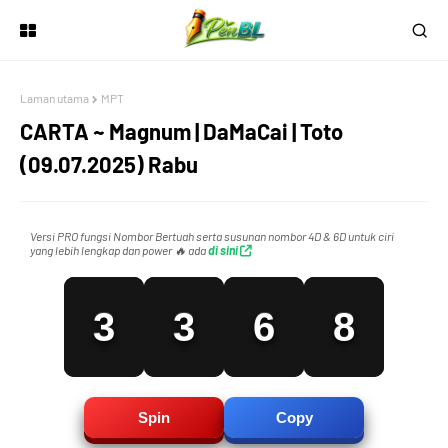
0
0
3
5
Laman utama
MPT
1
1
4
6
CARTA ~ Magnum | DaMaCai | Toto
(09.07.2025) Rabu
2
2
5
7
Versi PRO fungsi Nombor Bertuah serta susunan nombor 4D & 6D untuk ciri
yang lebih lengkap dan power 🔥 ada
di sini
3
3
6
8
4
4
7
9
Spin
Copy