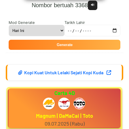
Nombor bertuah 3368
🔊
5
5
8
0
Mod Generate
Tarikh Lahir
Generate
6
6
9
1
Kopi Kuat Untuk Lelaki Sejati Kopi Kuda
7
7
0
2
Carta 4D
8
8
1
3
Magnum | DaMaCai | Toto
09.07.2025 (Rabu)