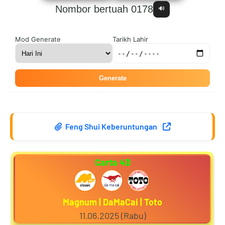
Nombor bertuah 0178
🔊
2
3
9
0
Mod Generate
Tarikh Lahir
Generate
3
4
0
1
Feng Shui Keberuntungan
4
5
1
2
Carta 4D
5
6
2
3
Magnum | DaMaCai | Toto
11.06.2025 (Rabu)