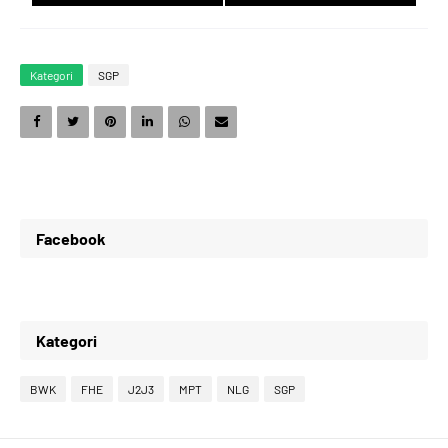
9
5
8
8
Kategori
SGP
0
6
9
9
1
7
0
0
Facebook
2
8
1
1
Kategori
3
9
2
2
BWK
FHE
J2J3
MPT
NLG
SGP