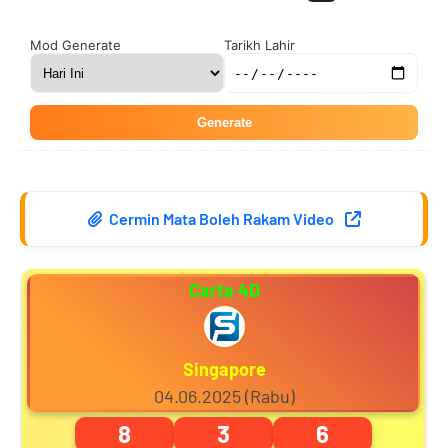
6
2
5
5
Mod Generate
Tarikh Lahir
Generate
7
3
6
6
Cermin Mata Boleh Rakam Video
8
4
7
7
Carta 4D
9
5
8
8
Singapore
04.06.2025 (Rabu)
8
3
6
0
6
9
9