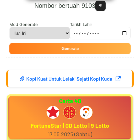
Nombor bertuah 9103
🔊
1
3
2
5
Mod Generate
Tarikh Lahir
Generate
2
4
3
6
Kopi Kuat Untuk Lelaki Sejati Kopi Kuda
3
5
4
7
Carta 4D
4
6
5
8
FortuneStar | GD Lotto | 9 Lotto
17.05.2025 (Sabtu)