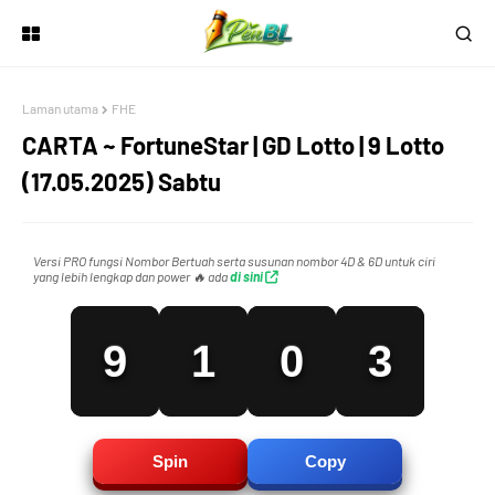
6
0
Laman utama
FHE
7
1
CARTA ~ FortuneStar | GD Lotto | 9 Lotto
(17.05.2025) Sabtu
8
0
2
Versi PRO fungsi Nombor Bertuah serta susunan nombor 4D & 6D untuk ciri
yang lebih lengkap dan power 🔥 ada
di sini
9
1
0
3
0
2
1
4
Spin
Copy