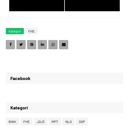
4
6
5
8
Kategori
FHE
5
7
6
9
6
8
7
0
Facebook
7
9
8
1
Kategori
8
0
9
2
BWK
FHE
J2J3
MPT
NLG
SGP