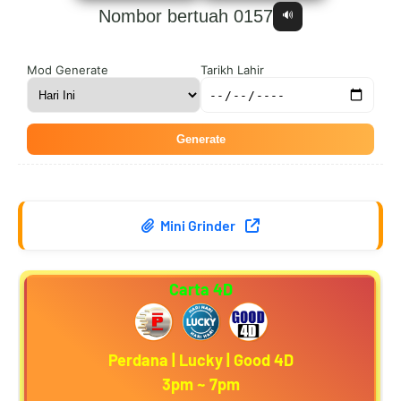
Nombor bertuah 0157
🔊
2
3
7
9
Mod Generate
Tarikh Lahir
Generate
3
4
8
0
Mini Grinder
4
5
9
1
Carta 4D
5
6
0
2
Perdana | Lucky | Good 4D
3pm ~ 7pm