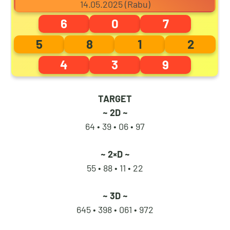
14.05.2025 (Rabu)
6
7
1
3
6
0
7
5
8
1
2
7
8
2
4
4
3
9
TARGET
~ 2D ~
8
9
3
5
64 • 39 •
06 • 97
~ 2×D ~
9
0
4
6
55 • 88 • 1
1 • 22
~ 3D ~
645 • 398 •
061 • 972
0
1
5
7