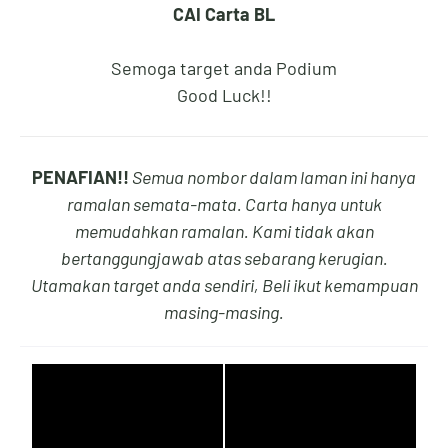
CAI
Carta BL
Semoga target anda Podium
1
2
6
8
Good Luck!!
2
3
7
9
PENAFIAN!!
Semua nombor dalam laman ini hanya
ramalan semata-mata. Carta hanya untuk
memudahkan ramalan. Kami tidak akan
bertanggungjawab atas sebarang kerugian.
3
4
8
0
Utamakan target anda sendiri, Beli ikut kemampuan
masing-masing.
4
5
9
1