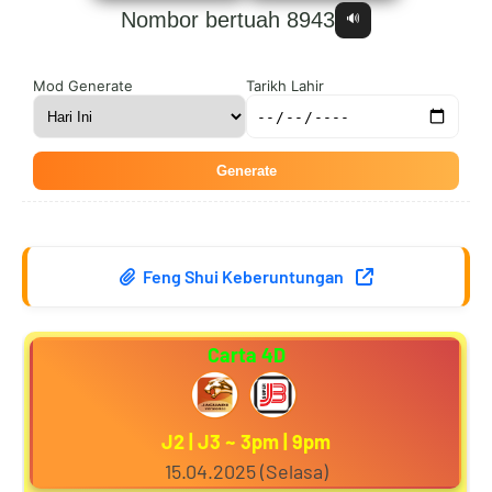
Nombor bertuah 8943
🔊
0
1
6
5
Mod Generate
Tarikh Lahir
Generate
1
2
7
6
Feng Shui Keberuntungan
2
3
8
7
Carta 4D
3
4
9
8
J2 | J3 ~ 3pm | 9pm
15.04.2025 (Selasa)