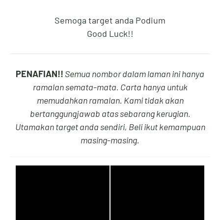
Semoga target anda Podium
Good Luck!!
9
0
5
4
PENAFIAN!!
Semua nombor dalam laman ini hanya
0
1
6
5
ramalan semata-mata. Carta hanya untuk
memudahkan ramalan. Kami tidak akan
bertanggungjawab atas sebarang kerugian.
Utamakan target anda sendiri, Beli ikut kemampuan
1
2
7
6
masing-masing.
2
3
8
7