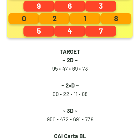
9
6
3
4
5
0
9
0
2
1
8
5
4
7
5
6
1
0
TARGET
~ 2D ~
95 • 47 • 69
• 73
6
7
2
1
~ 2×D ~
00 • 22 •
11 • 88
7
8
3
2
~ 3D ~
950 • 472 • 691
• 738
8
9
4
3
CAI
Carta BL