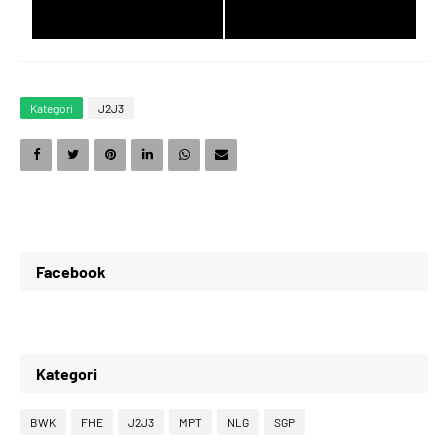
3
4
9
8
Kategori
J2J3
4
5
0
9
5
6
1
0
Facebook
6
7
2
1
Kategori
7
8
3
2
BWK
FHE
J2J3
MPT
NLG
SGP