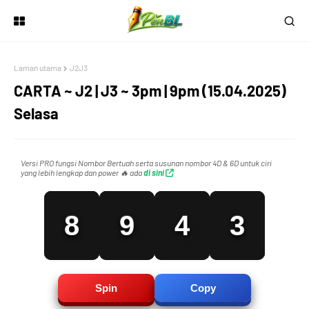
5
6
1
0
Laman utama
J2J3
6
7
2
1
CARTA ~ J2 | J3 ~ 3pm | 9pm (15.04.2025)
Selasa
7
8
3
2
Versi PRO fungsi Nombor Bertuah serta susunan nombor 4D & 6D untuk ciri
yang lebih lengkap dan power 🔥 ada
di sini
8
9
4
3
9
0
5
4
Spin
Copy