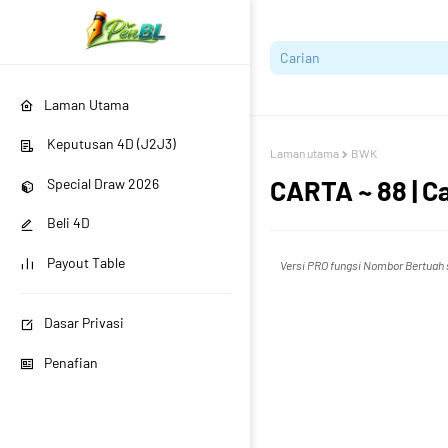
Laman Utama
Keputusan 4D (J2J3)
Laman utama
BWK
CARTA ~ 88 | Ca
Special Draw 2026
Beli 4D
Payout Table
Versi PRO fungsi Nombor Bertuah s
Dasar Privasi
Penafian