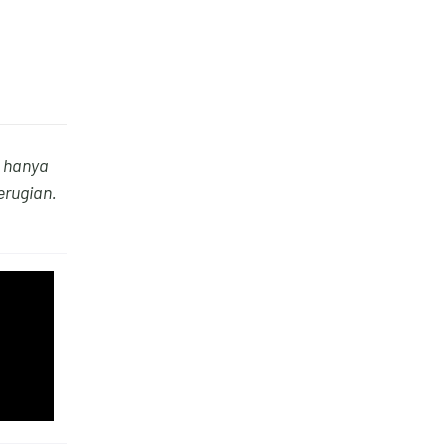
 hanya
rugian.